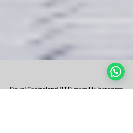
Royal Sentraland BTP memiliki beragam
tipe rumah yang dapat menjadi hunian
pilihan keluarga.