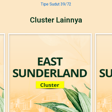
Tipe Sudut 39/72
Cluster Lainnya