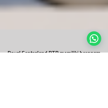
Royal Sentraland BTP memiliki beragam
tipe rumah yang dapat menjadi hunian
pilihan keluarga.