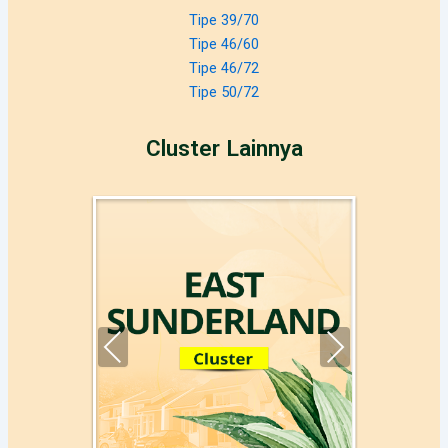
Tipe 39/70
Tipe 46/60
Tipe 46/72
Tipe 50/72
Cluster Lainnya