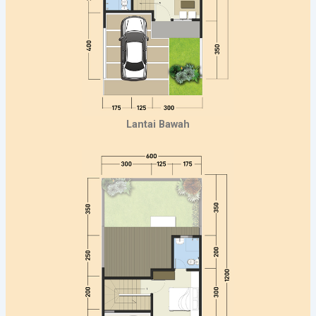
Lantai Bawah