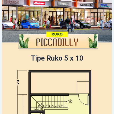
Tipe Ruko 5 x 10